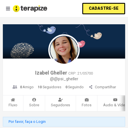
CADASTRE-SE
Izabel Gheller
CRP: 21/05700
@@psi_gheller
0
Amigo
10
Seguidores
0
Seguindo
Compartilhar
Fluxo
Sobre
Seguidores
Fotos
Áudio & Vídeo
Por favor, faça o Login