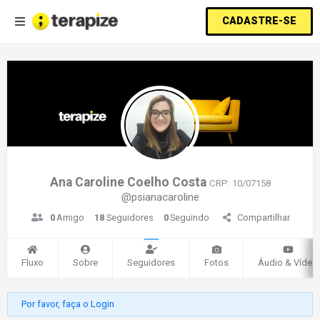
CADASTRE-SE
Ana Caroline Coelho Costa
CRP: 10/07158
@psianacaroline
0
Amigo
18
Seguidores
0
Seguindo
Compartilhar
Fluxo
Sobre
Seguidores
Fotos
Áudio & Vídeo
Por favor, faça o Login