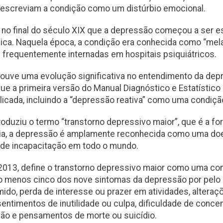
descreviam a condição como um distúrbio emocional.
s no final do século XIX que a depressão começou a ser 
ca. Naquela época, a condição era conhecida como “mela
 frequentemente internadas em hospitais psiquiátricos.
 houve uma evolução significativa no entendimento da d
ue a primeira versão do Manual Diagnóstico e Estatístico
icada, incluindo a “depressão reativa” como uma condição
troduziu o termo “transtorno depressivo maior”, que é a
ia, a depressão é amplamente reconhecida como uma doe
 de incapacitação em todo o mundo.
2013, define o transtorno depressivo maior como uma co
o menos cinco dos nove sintomas da depressão por pel
ido, perda de interesse ou prazer em atividades, alteraçõ
 sentimentos de inutilidade ou culpa, dificuldade de concen
ão e pensamentos de morte ou suicídio.