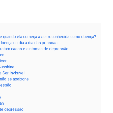
e quando ela começa a ser reconhecida como doença?
oença no dia a dia das pessoas
etratam casos e sintomas de depressão
len
iver
Sunshine
 Ser Invisível
 não se apaixone
ressão
y
an
 de depressão