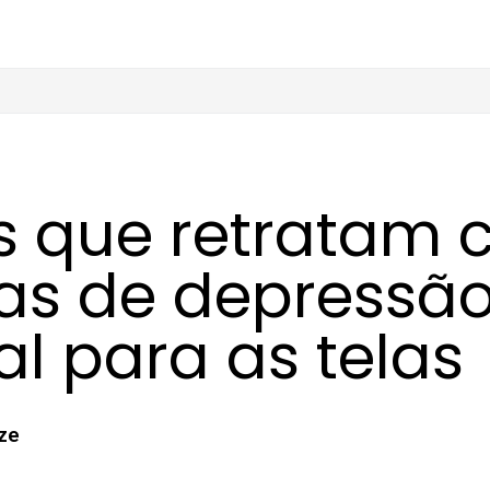
es que retratam 
as de depressão
al para as telas
ize