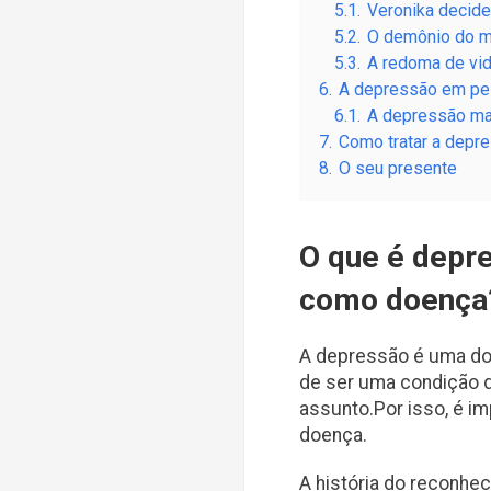
5.1.
Veronika decide
5.2.
O demônio do m
5.3.
A redoma de vid
6.
A depressão em p
6.1.
A depressão ma
7.
Como tratar a depr
8.
O seu presente
O que é depr
como doença
A depressão é uma do
de ser uma condição q
assunto.Por isso, é 
doença.
A história do reconh