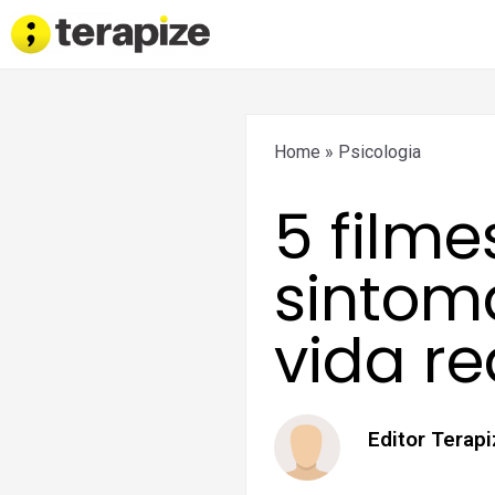
Home
»
Psicologia
5 film
sintom
vida re
Editor Terap