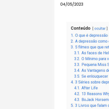
04/05/2023
Conteúdo
ocultar
1.
O que é depressão 
2.
A depressão como d
3.
5 filmes que que r
3.1.
As faces de He
3.2.
O Mínimo para v
3.3.
Pequena Miss 
3.4.
As Vantagens de
3.5.
Se enlouquecer
4.
3 Séries sobre dep
4.1.
After Life
4.2.
13 Reasons Wh
4.3.
BoJack Horsem
5.
3 Livros que falam