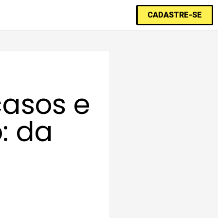
CADASTRE-SE
casos e
: da