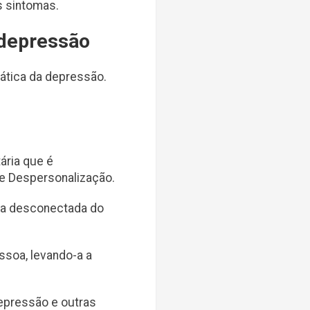
s sintomas.
 depressão
ática da depressão.
tária que é
e Despersonalização.
nta desconectada do
ssoa, levando-a a
epressão e outras