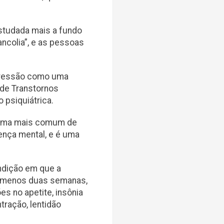
estudada mais a fundo
ncolia”, e as pessoas
epressão como uma
 de Transtornos
 psiquiátrica.
 forma mais comum de
nça mental, e é uma
ndição em que a
o menos duas semanas,
es no apetite, insônia
tração, lentidão