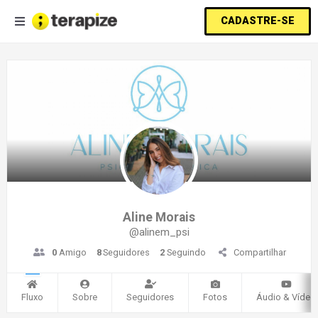
CADASTRE-SE
Aline Morais
@alinem_psi
0
Amigo
8
Seguidores
2
Seguindo
Compartilhar
Fluxo
Sobre
Seguidores
Fotos
Áudio & Vídeo