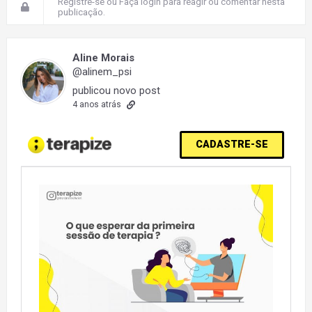
Registre-se
ou
Faça login
para reagir ou comentar nesta
publicação.
Aline Morais
@alinem_psi
publicou novo post
4 anos atrás