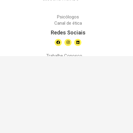
Psicólogos
Canal de ética
Redes Sociais
Trabalhe Conosco
Ajuda
Fale Conosco
Política de Privacidade
(37) 99826-4027
Rua Dr. Fernando Rachid Gontijo - 140, Liberdade
Divinópolis, Minas Gerais - Brasil
suporte@terapize.com