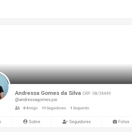
Andressa Gomes da Silva
CRP: 08/34449
@andressagomes.psi
0
Amigo
11
Seguidores
1
Seguindo
o
Sobre
Seguidores
Fotos