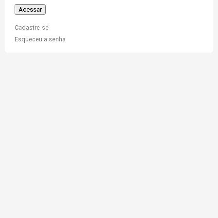
Cadastre-se
Esqueceu a senha