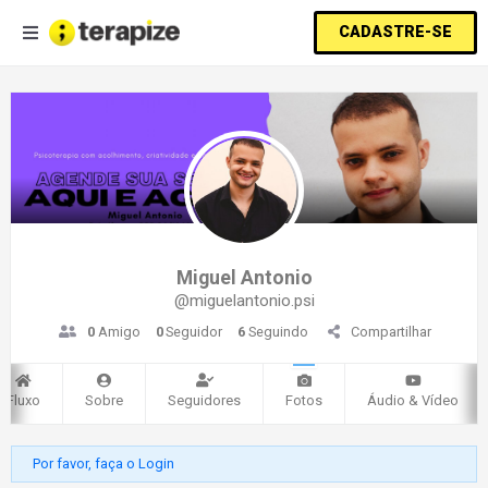
CADASTRE-SE
Miguel Antonio
@miguelantonio.psi
0
Amigo
0
Seguidor
6
Seguindo
Compartilhar
Fluxo
Sobre
Seguidores
Fotos
Áudio & Vídeo
Por favor, faça o Login