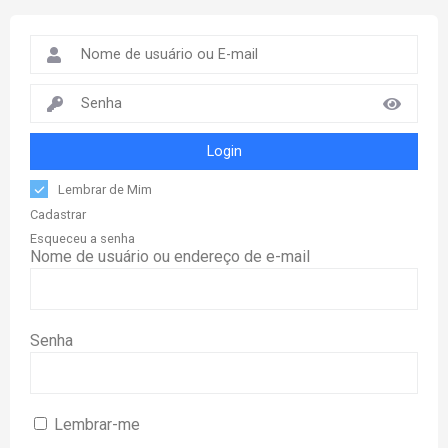
Login
Lembrar de Mim
Cadastrar
Esqueceu a senha
Nome de usuário ou endereço de e-mail
Senha
Lembrar-me