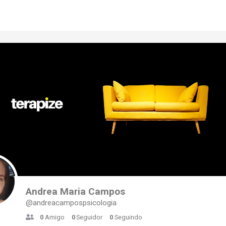
Andrea Maria Campos
@andreacampospsicologia
0
Amigo
0
Seguidor
0
Seguindo