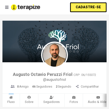
CADASTRE-SE
Augusto Octavio Peruzzi Friol
CRP: 06/155072
@augustofriol
0
Amigo
46
Seguidores
2
Seguindo
Compartilhar
Fluxo
Sobre
Seguidores
Fotos
Áudio & Vídeo