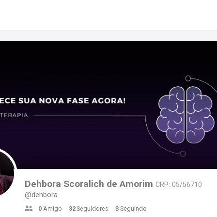
Dehbora Scoralich de Amorim
CRP: 05/56710
@dehbora
0
Amigo
32
Seguidores
3
Seguindo