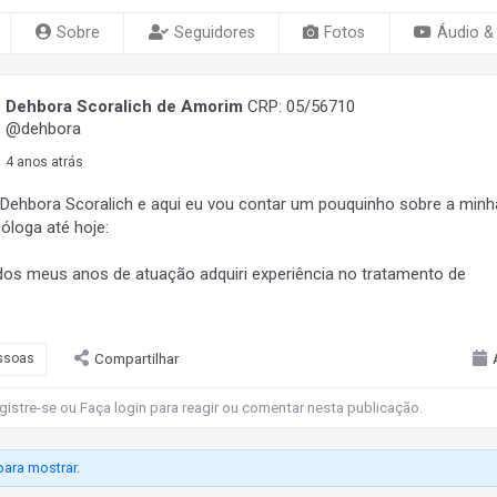
Sobre
Seguidores
Fotos
Áudio &
Dehbora Scoralich de Amorim
CRP: 05/56710
@dehbora
4 anos atrás
 Dehbora Scoralich e aqui eu vou contar um pouquinho sobre a minha
óloga até hoje:
dos meus anos de atuação adquiri experiência no tratamento de
s
Compartilhar
ssoas
gistre-se
ou
Faça login
para reagir ou comentar nesta publicação.
ara mostrar.