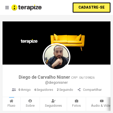
CADASTRE-SE
Diego de Carvalho Nisner
CRP: 06/139826
@diegonisner
0
Amigo
6
Seguidores
2
Seguindo
Compartilhar
Fluxo
Sobre
Seguidores
Fotos
Áudio & Vídeo