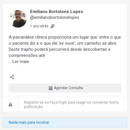
Emiliano Bortolone Lopes
@emilianobortolonelopes
1 ano atrás
A psicanálise clínica proporciona um lugar que: entre o que
o paciente diz e o que ele 'se ouve', um caminho se abre.
Deste trajeto poderá percorrerá desde descobertas e
compreensões até
…
Ler mais
Agendar Consulta
Registre-se
ou
Faça login
para reagir ou comentar nesta
publicação.
Nada mais para mostrar.