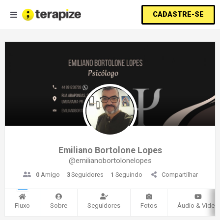
CADASTRE-SE
Emiliano Bortolone Lopes
@emilianobortolonelopes
0
Amigo
3
Seguidores
1
Seguindo
Compartilhar
Fluxo
Sobre
Seguidores
Fotos
Áudio & Vídeo