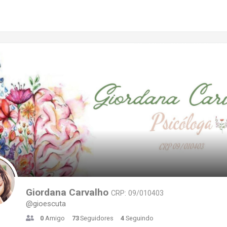
Giordana Carvalho
CRP: 09/010403
@gioescuta
0
Amigo
73
Seguidores
4
Seguindo