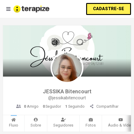
CADASTRE-SE
JESSIKA Bitencourt
@jessikabitencourt
0
Amigo
0
Seguidor
1
Seguindo
Compartilhar
Fluxo
Sobre
Seguidores
Fotos
Áudio & Vídeo