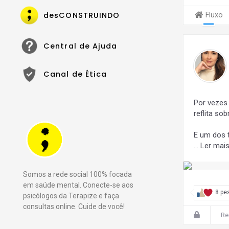
desCONSTRUINDO
Fluxo
Central de Ajuda
Canal de Ética
Por vezes
reflita sob
E um dos 
…
Ler mai
Somos a rede social 100% focada
em saúde mental. Conecte-se aos
8 pe
psicólogos da Terapize e faça
consultas online. Cuide de você!
Re