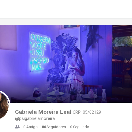
Gabriela Moreira Leal
CRP: 05/62129
@psigabrielamoreira
0
Amigo
86
Seguidores
0
Seguindo