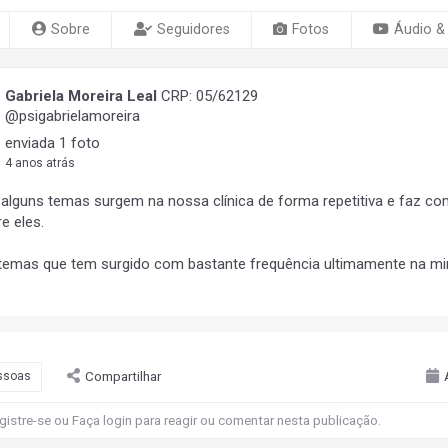
Sobre
Seguidores
Fotos
Áudio &
Gabriela Moreira Leal
CRP: 05/62129
@psigabrielamoreira
enviada 1 foto
4 anos atrás
 alguns temas surgem na nossa clínica de forma repetitiva e faz co
re eles.
temas que tem surgido com bastante frequência ultimamente na min
s
Compartilhar
ssoas
gistre-se
ou
Faça login
para reagir ou comentar nesta publicação.