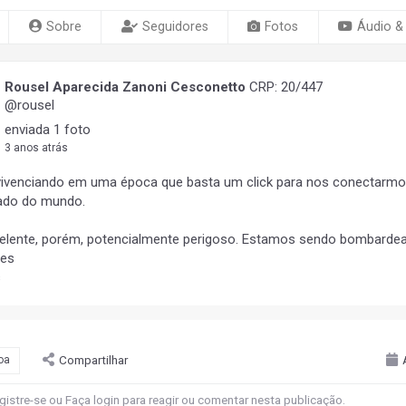
Sobre
Seguidores
Fotos
Áudio &
Rousel Aparecida Zanoni Cesconetto
CRP: 20/447
@rousel
enviada 1 foto
3 anos atrás
ivenciando em uma época que basta um click para nos conectarm
lado do mundo.
celente, porém, potencialmente perigoso. Estamos sendo bombarde
ões
s
Compartilhar
oa
gistre-se
ou
Faça login
para reagir ou comentar nesta publicação.