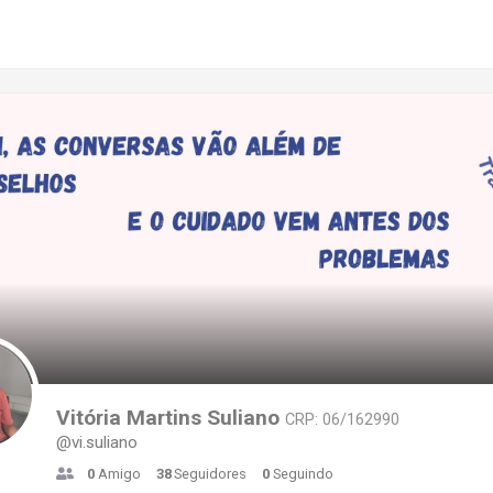
Vitória Martins Suliano
CRP: 06/162990
@vi.suliano
0
Amigo
38
Seguidores
0
Seguindo